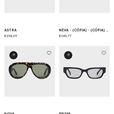
ASTRA
NEVA - (CÓPIA) - (CÓPIA) -
(CÓPIA)
€238,09
€245,77
NOVA
PRISM