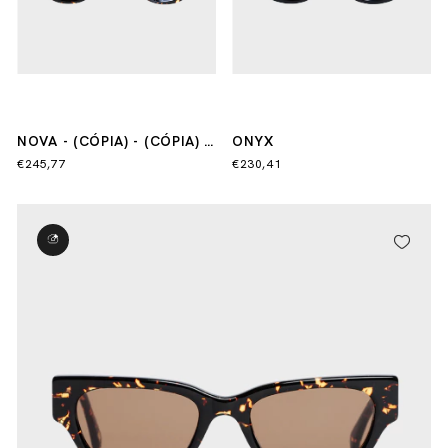
NOVA - (CÓPIA) - (CÓPIA) -
ONYX
(CÓPIA) - (CÓPIA)
€245,77
€230,41