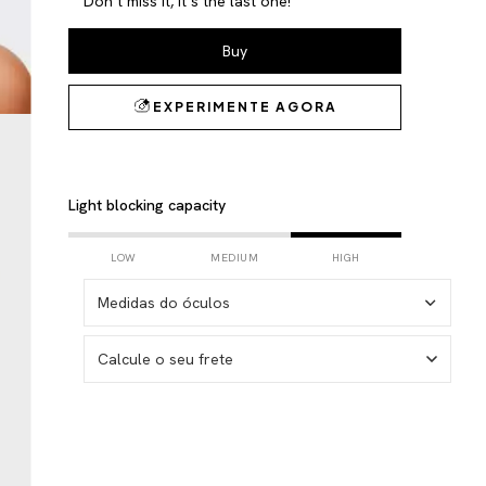
Don´t miss it, it´s the last one!
Light blocking capacity
LOW
MEDIUM
HIGH
Medidas do óculos
Calcule o seu frete
I don't know my zipcode