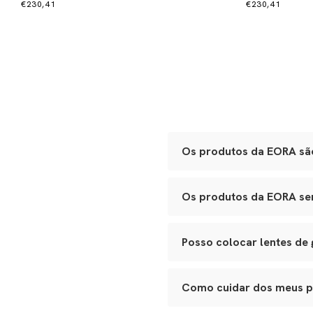
€230,41
€230,41
Os produtos da EORA são
Sim. Todas as nossas peças 
Os produtos da EORA serv
Óculos:
acetato Mazzucche
polimento manual.
Sim. Nossos óculos se adapt
Bolsas e leather goods:
c
de festa ao porta-joias de vi
Joias e metais:
acabament
Posso colocar lentes de
Cada item passa por inspeçõe
Sim. Todos os nossos modelos
ao seu óptico de confiança p
Como cuidar dos meus 