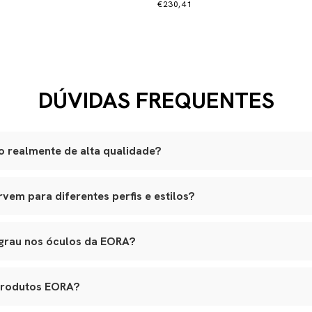
€230,41
DÚVIDAS FREQUENTES
 realmente de alta qualidade?
são produzidas artesanalmente em ateliês especializados.
em para diferentes perfis e estilos?
lli italiano, lentes ZEISS com proteção UVA e UVB, adornos banhad
am a variados formatos de rosto, e nossos leather goods possuem t
ouro natural selecionado, estrutura reforçada e metais de alta quali
agem. Tudo é pensado para integrar funcionalidade real, elegância e lo
o premium, banho antialérgico e design exclusivo.
 grau nos óculos da EORA?
s em várias etapas, garantindo durabilidade, estética e conforto.
 aceitam lentes de grau, inclusive multifocais. Basta nos contatar 
ara aplicação das lentes sem alterar o design original.
produtos EORA?