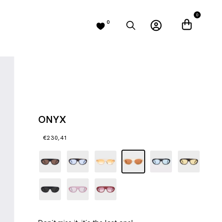
0
0
ONYX
€230,41