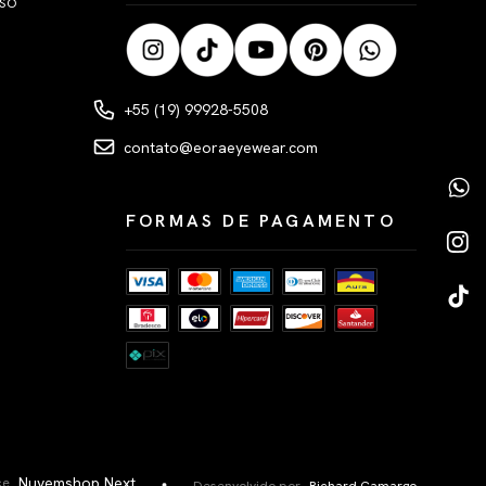
LSO
+55 (19) 99928-5508
contato@eoraeyewear.com
FORMAS DE PAGAMENTO
Nuvemshop Next
ce
Desenvolvido por
Richard Camargo