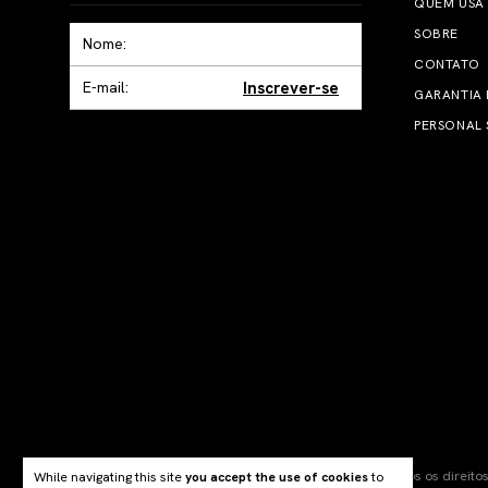
QUEM USA
SOBRE
CONTATO
Inscrever-se
GARANTIA
PERSONAL 
© 2025, Eora Brand SA. CNPJ: 51.595.087/0001-28. Todos os direito
While navigating this site
you accept the use of cookies
to