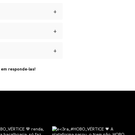
 umidade e manter seus
+
dadas longe de perfumes e
s para defeitos de
ar.
+
brir a reversa, acompanhar o
+
 artesanal e com materiais
s em responde-las!