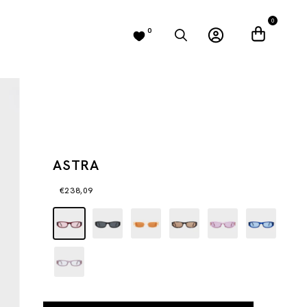
0
0
ASTRA
€238,09