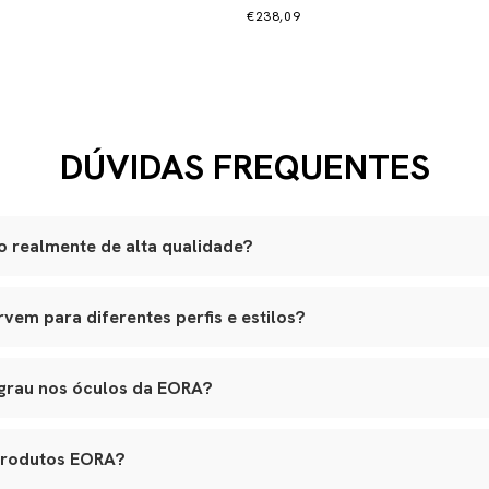
€238,09
DÚVIDAS FREQUENTES
 realmente de alta qualidade?
são produzidas artesanalmente em ateliês especializados.
em para diferentes perfis e estilos?
lli italiano, lentes ZEISS com proteção UVA e UVB, adornos banhad
am a variados formatos de rosto, e nossos leather goods possuem t
ouro natural selecionado, estrutura reforçada e metais de alta quali
agem. Tudo é pensado para integrar funcionalidade real, elegância e lo
o premium, banho antialérgico e design exclusivo.
 grau nos óculos da EORA?
s em várias etapas, garantindo durabilidade, estética e conforto.
 aceitam lentes de grau, inclusive multifocais. Basta nos contatar 
ara aplicação das lentes sem alterar o design original.
produtos EORA?