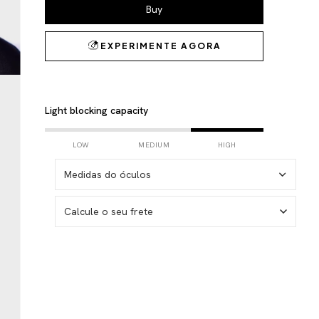
Light blocking capacity
LOW
MEDIUM
HIGH
Medidas do óculos
Calcule o seu frete
I don't know my zipcode