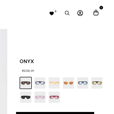
0
0
ONYX
€230,41