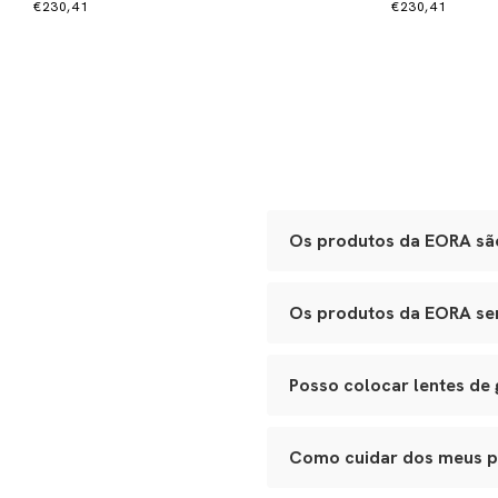
€230,41
€230,41
Os produtos da EORA são
Sim. Todas as nossas peças 
Os produtos da EORA serv
Óculos:
acetato Mazzucche
polimento manual.
Sim. Nossos óculos se adapt
Bolsas e leather goods:
c
de festa ao porta-joias de vi
Joias e metais:
acabament
Posso colocar lentes de
Cada item passa por inspeçõe
Sim. Todos os nossos modelos
ao seu óptico de confiança p
Como cuidar dos meus 