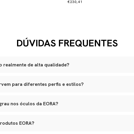
€230,41
DÚVIDAS FREQUENTES
 realmente de alta qualidade?
são produzidas artesanalmente em ateliês especializados.
em para diferentes perfis e estilos?
lli italiano, lentes ZEISS com proteção UVA e UVB, adornos banhad
am a variados formatos de rosto, e nossos leather goods possuem t
ouro natural selecionado, estrutura reforçada e metais de alta quali
agem. Tudo é pensado para integrar funcionalidade real, elegância e lo
o premium, banho antialérgico e design exclusivo.
 grau nos óculos da EORA?
s em várias etapas, garantindo durabilidade, estética e conforto.
 aceitam lentes de grau, inclusive multifocais. Basta nos contatar 
ara aplicação das lentes sem alterar o design original.
produtos EORA?