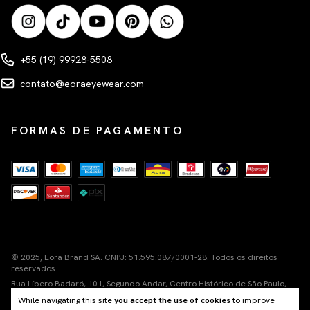
+55 (19) 99928-5508
contato@eoraeyewear.com
FORMAS DE PAGAMENTO
© 2025, Eora Brand SA. CNPJ: 51.595.087/0001-28. Todos os direitos
reservados.
Rua Líbero Badaró, 101, Segundo Andar, Centro Histórico de São Paulo,
Cep 01011-100
While navigating this site
you accept the use of cookies
to improve
Nuvemshop Next
Tecnologia de e-commerce