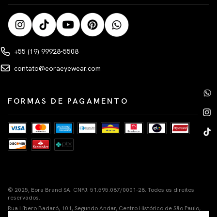
+55 (19) 99928-5508
contato@eoraeyewear.com
FORMAS DE PAGAMENTO
© 2025, Eora Brand SA. CNPJ: 51.595.087/0001-28. Todos os direitos
reservados.
Rua Líbero Badaró, 101, Segundo Andar, Centro Histórico de São Paulo,
Cep 01011-100