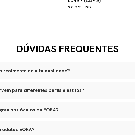
LUNA - (CÓPIA)
$252.35 USD
DÚVIDAS FREQUENTES
 realmente de alta qualidade?
são produzidas artesanalmente em ateliês especializados.
em para diferentes perfis e estilos?
lli italiano, lentes ZEISS com proteção UVA e UVB, adornos banhad
am a variados formatos de rosto, e nossos leather goods possuem t
ouro natural selecionado, estrutura reforçada e metais de alta quali
agem. Tudo é pensado para integrar funcionalidade real, elegância e lo
o premium, banho antialérgico e design exclusivo.
 grau nos óculos da EORA?
s em várias etapas, garantindo durabilidade, estética e conforto.
 aceitam lentes de grau, inclusive multifocais. Basta nos contatar 
ara aplicação das lentes sem alterar o design original.
produtos EORA?