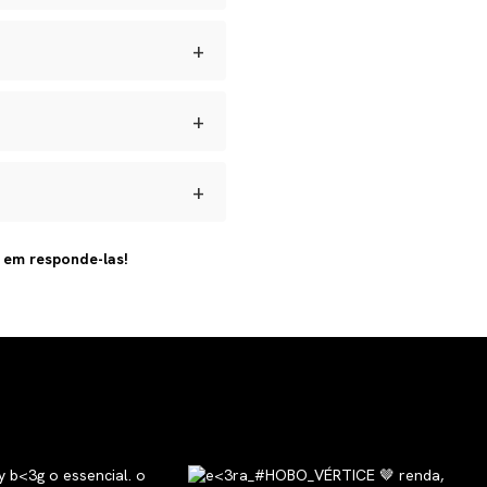
 umidade e manter seus
+
dadas longe de perfumes e
s para defeitos de
ar.
+
brir a reversa, acompanhar o
+
 artesanal e com materiais
s em responde-las!