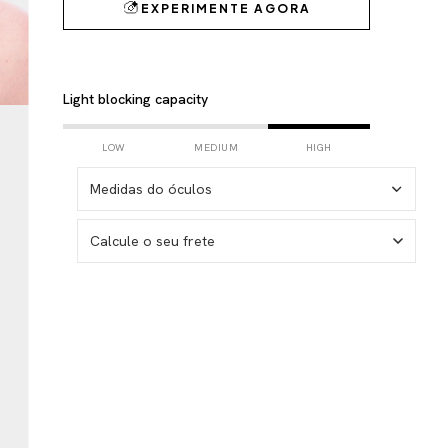
Light blocking capacity
LOW
MEDIUM
HIGH
Medidas do óculos
Calcule o seu frete
I don't know my zipcode