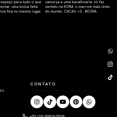
CONTATO
LSO
+55 (19) 99928-5508