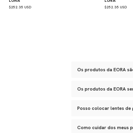
LUNA
LUNA
$252.35 USD
$252.35 USD
Os produtos da EORA são
Sim. Todas as nossas peças 
Os produtos da EORA serv
Óculos:
acetato Mazzucche
polimento manual.
Sim. Nossos óculos se adapt
Bolsas e leather goods:
c
de festa ao porta-joias de vi
Joias e metais:
acabament
Posso colocar lentes de
Cada item passa por inspeçõe
Sim. Todos os nossos modelos
ao seu óptico de confiança p
Como cuidar dos meus 