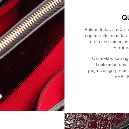
Q
Bolsas feitas à mão no
origem selecionada 
processo minucioso
estrutur
Os metais são rig
finalizados com 
peça.Design preciso
VÉRTIC