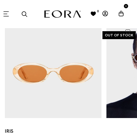
0
0
OUT OF STOCK
IRIS