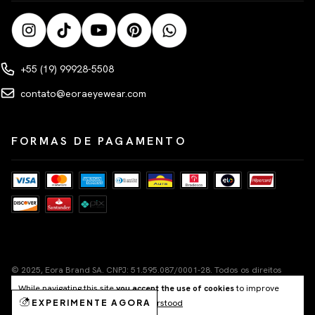
+55 (19) 99928-5508
contato@eoraeyewear.com
FORMAS DE PAGAMENTO
© 2025, Eora Brand SA. CNPJ: 51.595.087/0001-28. Todos os direitos
reservados.
While navigating this site
you accept the use of cookies
to improve
Rua Líbero Badaró, 101, Segundo Andar, Centro Histórico de São Paulo,
your shopping experience.
Understood
Cep 01011-100