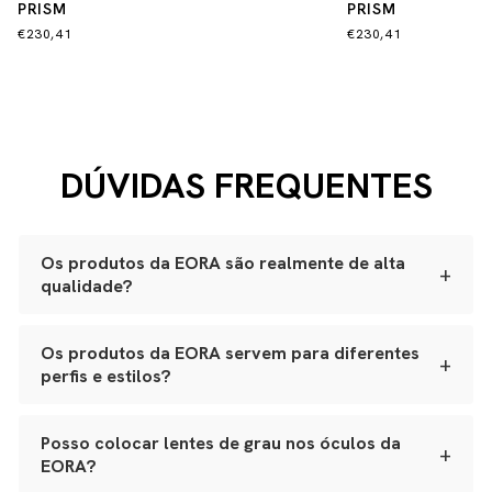
PRISM
PRISM
€230,41
€230,41
DÚVIDAS FREQUENTES
Os produtos da EORA são realmente de alta
+
qualidade?
Sim. Todas as nossas peças são produzidas
artesanalmente em ateliês especializados.
Os produtos da EORA servem para diferentes
+
perfis e estilos?
Óculos:
acetato Mazzucchelli italiano, lentes ZEISS
com proteção UVA e UVB, adornos banhados a ouro
Sim. Nossos óculos se adaptam a variados formatos de
japonês e polimento manual.
rosto, e nossos leather goods possuem tamanhos
Posso colocar lentes de grau nos óculos da
Bolsas e leather goods:
couro natural selecionado,
+
versáteis, da bolsa de festa ao porta-joias de viagem.
estrutura reforçada e metais de alta qualidade.
EORA?
Tudo é pensado para integrar funcionalidade real,
Joias e metais:
acabamento premium, banho