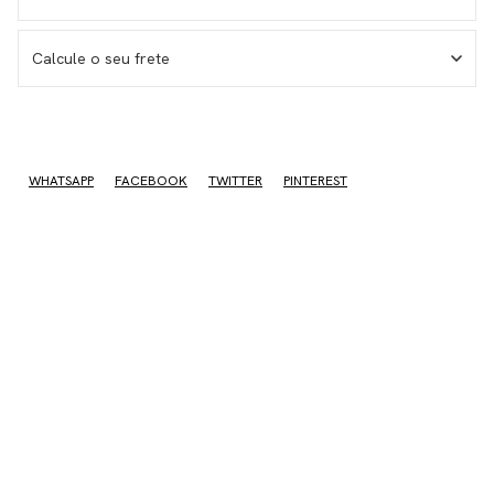
Calcule o seu frete
I don't know my zipcode
WHATSAPP
FACEBOOK
TWITTER
PINTEREST