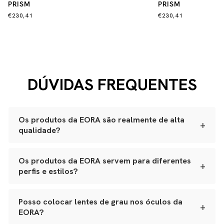
PRISM
PRISM
€230,41
€230,41
DÚVIDAS FREQUENTES
Os produtos da EORA são realmente de alta
+
qualidade?
Sim. Todas as nossas peças são produzidas
artesanalmente em ateliês especializados.
Os produtos da EORA servem para diferentes
+
perfis e estilos?
Óculos:
acetato Mazzucchelli italiano, lentes ZEISS
com proteção UVA e UVB, adornos banhados a ouro
Sim. Nossos óculos se adaptam a variados formatos de
japonês e polimento manual.
rosto, e nossos leather goods possuem tamanhos
Posso colocar lentes de grau nos óculos da
Bolsas e leather goods:
couro natural selecionado,
+
versáteis, da bolsa de festa ao porta-joias de viagem.
estrutura reforçada e metais de alta qualidade.
EORA?
Tudo é pensado para integrar funcionalidade real,
Joias e metais:
acabamento premium, banho