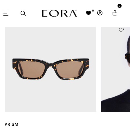
0
0
PRISM