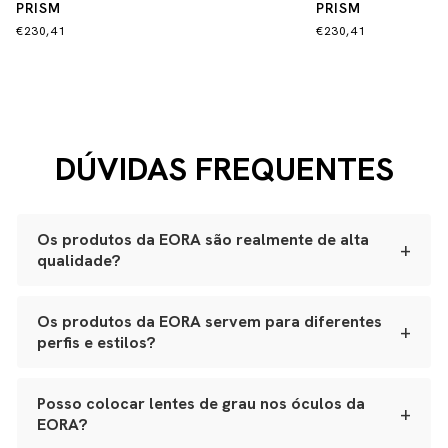
PRISM
PRISM
€230,41
€230,41
DÚVIDAS FREQUENTES
Os produtos da EORA são realmente de alta
+
qualidade?
Sim. Todas as nossas peças são produzidas
artesanalmente em ateliês especializados.
Os produtos da EORA servem para diferentes
+
perfis e estilos?
Óculos:
acetato Mazzucchelli italiano, lentes ZEISS
com proteção UVA e UVB, adornos banhados a ouro
Sim. Nossos óculos se adaptam a variados formatos de
japonês e polimento manual.
rosto, e nossos leather goods possuem tamanhos
Posso colocar lentes de grau nos óculos da
Bolsas e leather goods:
couro natural selecionado,
+
versáteis, da bolsa de festa ao porta-joias de viagem.
estrutura reforçada e metais de alta qualidade.
EORA?
Tudo é pensado para integrar funcionalidade real,
Joias e metais:
acabamento premium, banho