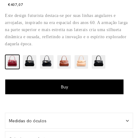
€407,07
Este design futurista destaca-se por suas linhas angulares e
arrojadas, inspirado na era espacial dos anos 60. A armação larga
na parte superior e mais estreita nas laterais cria uma silhueta
dinâmica e ousada, refletindo a inovação e o espírito explorador
daquela época.
Medidas do óculos
MEDIDAS DOS ÓCULOS