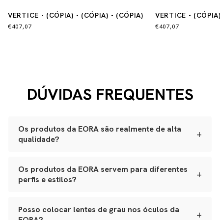
VERTICE - (CÓPIA) - (CÓPIA) - (CÓPIA)
VERTICE - (CÓPIA
€407,07
€407,07
DÚVIDAS FREQUENTES
Os produtos da EORA são realmente de alta
+
qualidade?
Sim. Todas as nossas peças são produzidas
artesanalmente em ateliês especializados.
Os produtos da EORA servem para diferentes
+
perfis e estilos?
Óculos:
acetato Mazzucchelli italiano, lentes ZEISS
com proteção UVA e UVB, adornos banhados a ouro
Sim. Nossos óculos se adaptam a variados formatos de
japonês e polimento manual.
rosto, e nossos leather goods possuem tamanhos
Posso colocar lentes de grau nos óculos da
Bolsas e leather goods:
couro natural selecionado,
+
versáteis, da bolsa de festa ao porta-joias de viagem.
estrutura reforçada e metais de alta qualidade.
EORA?