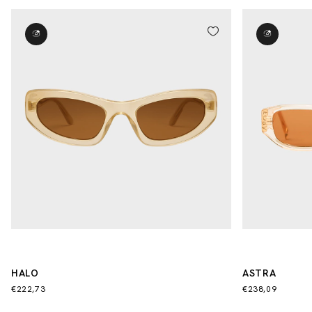
HALO
ASTRA
€222,73
€238,09