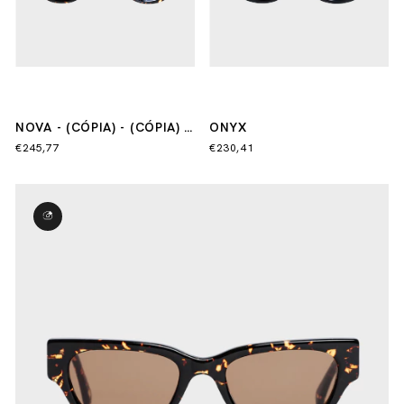
NOVA - (CÓPIA) - (CÓPIA) -
ONYX
(CÓPIA) - (CÓPIA)
€245,77
€230,41