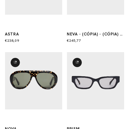
ASTRA
NEVA - (CÓPIA) - (CÓPIA) -
(CÓPIA)
€238,09
€245,77
NOVA
PRISM