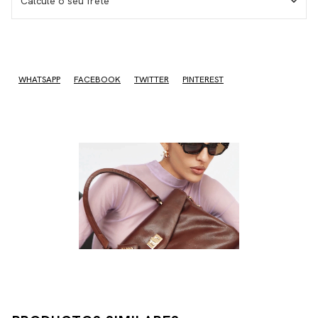
Calcule o seu frete
No sé mi código postal
WHATSAPP
FACEBOOK
TWITTER
PINTEREST