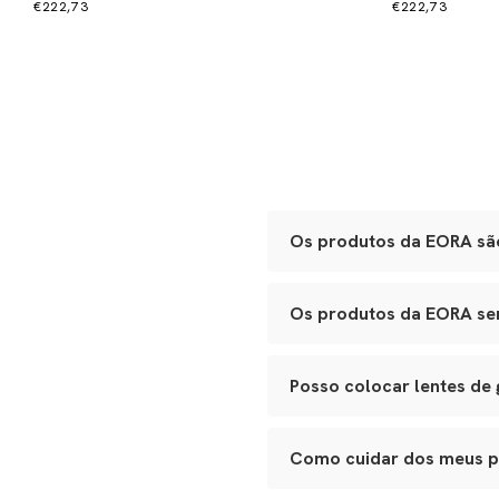
€222,73
€222,73
Os produtos da EORA são
Sim. Todas as nossas peças 
Os produtos da EORA serv
Óculos:
acetato Mazzucche
polimento manual.
Sim. Nossos óculos se adapt
Bolsas e leather goods:
c
de festa ao porta-joias de vi
Joias e metais:
acabament
Posso colocar lentes de
Cada item passa por inspeçõe
Sim. Todos os nossos modelos
ao seu óptico de confiança p
Como cuidar dos meus 