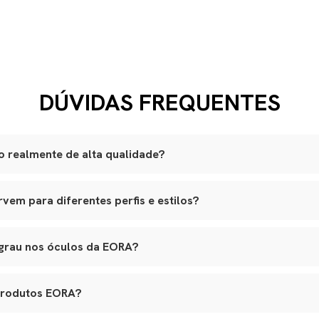
DÚVIDAS FREQUENTES
 realmente de alta qualidade?
são produzidas artesanalmente em ateliês especializados.
em para diferentes perfis e estilos?
lli italiano, lentes ZEISS com proteção UVA e UVB, adornos banhad
am a variados formatos de rosto, e nossos leather goods possuem t
ouro natural selecionado, estrutura reforçada e metais de alta quali
agem. Tudo é pensado para integrar funcionalidade real, elegância e lo
o premium, banho antialérgico e design exclusivo.
 grau nos óculos da EORA?
s em várias etapas, garantindo durabilidade, estética e conforto.
 aceitam lentes de grau, inclusive multifocais. Basta nos contatar 
ara aplicação das lentes sem alterar o design original.
produtos EORA?