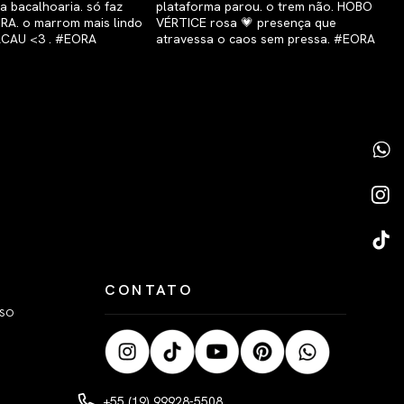
CONTATO
LSO
+55 (19) 99928-5508