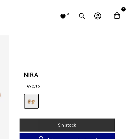
0
0
NIRA
€92,16