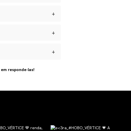
 umidade e manter seus
+
dadas longe de perfumes e
s para defeitos de
ar.
+
brir a reversa, acompanhar o
+
 artesanal e com materiais
s em responde-las!