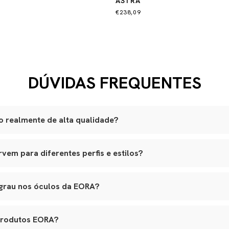
ASTRA
€238,09
DÚVIDAS FREQUENTES
 realmente de alta qualidade?
são produzidas artesanalmente em ateliês especializados.
em para diferentes perfis e estilos?
lli italiano, lentes ZEISS com proteção UVA e UVB, adornos banhad
am a variados formatos de rosto, e nossos leather goods possuem t
ouro natural selecionado, estrutura reforçada e metais de alta quali
agem. Tudo é pensado para integrar funcionalidade real, elegância e lo
o premium, banho antialérgico e design exclusivo.
 grau nos óculos da EORA?
s em várias etapas, garantindo durabilidade, estética e conforto.
 aceitam lentes de grau, inclusive multifocais. Basta nos contatar 
ara aplicação das lentes sem alterar o design original.
produtos EORA?