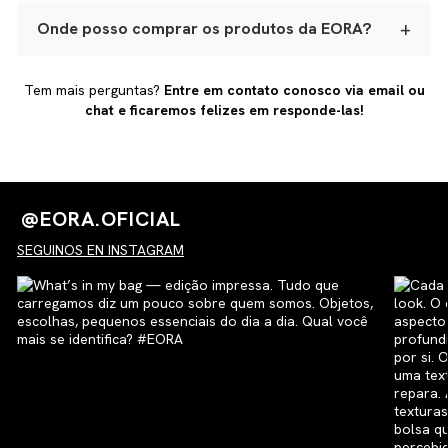
Basta entrar em contato com nosso time dentro do
prazo de 7 dias após o recebimento. Vamos abrir a
+
Onde posso comprar os produtos da EORA?
reversa, acompanhar o processo e garantir que você
receba seu novo produto ou reembolso com total
Nossas peças são vendidas exclusivamente pelo site
transparência.
oficial. Trabalhamos com produção limitada, artesanal e
Tem mais perguntas?
Entre em contato conosco via email ou
com materiais premium, por isso, alguns itens podem
chat e ficaremos felizes em responde-las!
esgotar rapidamente.
@EORA.OFICIAL
SEGUINOS EN INSTAGRAM