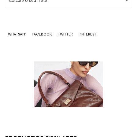
Calcule o seu frete
No sé mi código postal
WHATSAPP
FACEBOOK
TWITTER
PINTEREST