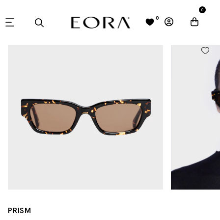
0
0
PRISM