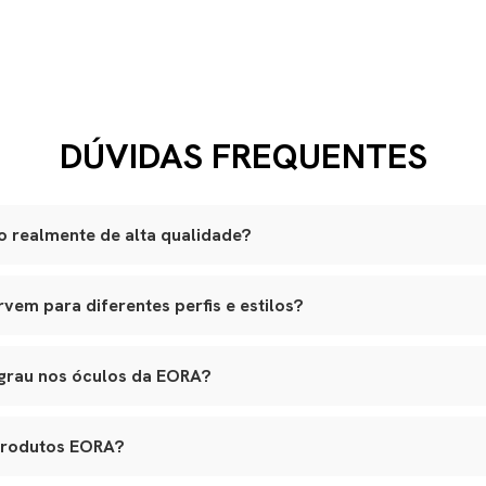
DÚVIDAS FREQUENTES
 realmente de alta qualidade?
são produzidas artesanalmente em ateliês especializados.
em para diferentes perfis e estilos?
lli italiano, lentes ZEISS com proteção UVA e UVB, adornos banhad
am a variados formatos de rosto, e nossos leather goods possuem t
ouro natural selecionado, estrutura reforçada e metais de alta quali
agem. Tudo é pensado para integrar funcionalidade real, elegância e lo
o premium, banho antialérgico e design exclusivo.
 grau nos óculos da EORA?
s em várias etapas, garantindo durabilidade, estética e conforto.
 aceitam lentes de grau, inclusive multifocais. Basta nos contatar 
ara aplicação das lentes sem alterar o design original.
produtos EORA?