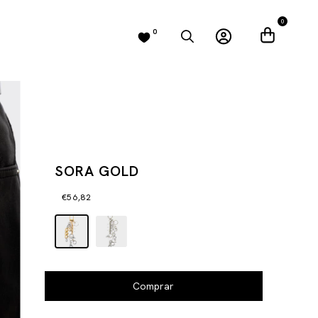
0
0
SORA GOLD
€56,82