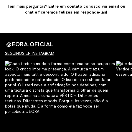
transparência.
oficial. Trabalhamos com produção limitada, artesanal e
Tem mais perguntas?
Entre em contato conosco via email ou
com materiais premium, por isso, alguns itens podem
chat e ficaremos felizes em responde-las!
esgotar rapidamente.
@EORA.OFICIAL
SEGUINOS EN INSTAGRAM