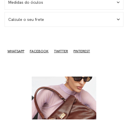
Medidas do óculos
MEDIDAS DOS ÓCULOS
Calcule o seu frete
Medida da haste – 143 mm
Medida da lente – 55 mm
Medida do frontal total – 150 mm
Medida da altura total – 46 mm
WHATSAPP
FACEBOOK
TWITTER
PINTEREST