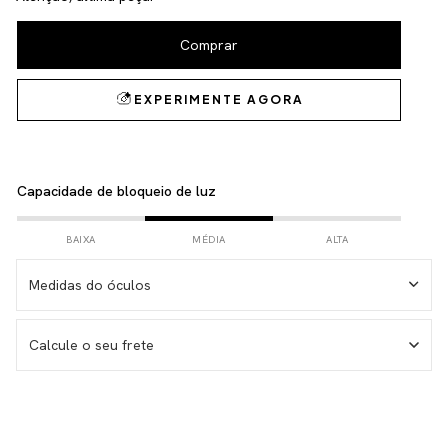
Capacidade de bloqueio de luz
BAIXA
MÉDIA
ALTA
Medidas do óculos
Medida da haste – 148 mm
Calcule o seu frete
Medida da lente – 56 mm
Medida do frontal total – 146 mm
Medida da altura total – 50 mm
Não sei meu CEP