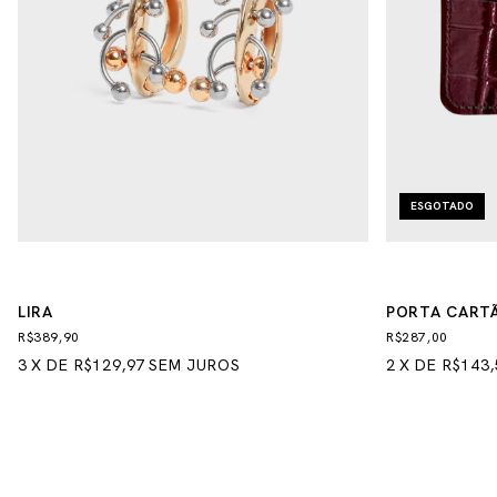
ESGOTADO
LIRA
PORTA CART
R$389,90
R$287,00
3
X
DE
R$129,97
SEM JUROS
2
X
DE
R$143,