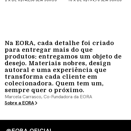
2
X
DE
R$143,50
SEM JUROS
10
X
DE
R$199,70
SEM JUROS
Na EORA, cada detalhe foi criado
para entregar mais do que
produtos: entregamos um objeto de
desejo. Materiais nobres, design
autoral e uma experiência que
transforma cada cliente em
colecionadora. Quem tem um,
sempre quer o próximo.
Marcela Carrasco, Co-Fundadora da EORA
Sobre a EORA
@EORA.OFICIAL