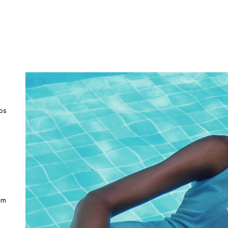
os
.
am