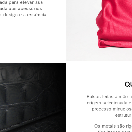
ada para elevar sua
ada aos acessórios
o design e a essência
Q
Bolsas feitas à mão no
origem selecionada 
processo minucioso
estrutur
Os metais são rig