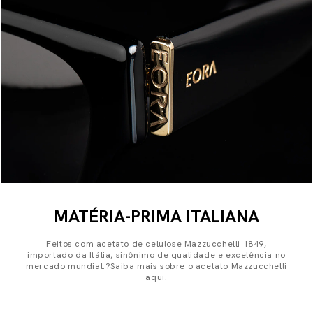
MATÉRIA-PRIMA ITALIANA
Feitos com acetato de celulose Mazzucchelli 1849,
importado da Itália, sinônimo de qualidade e excelência no
mercado mundial.?Saiba mais sobre o acetato Mazzucchelli
aqui.