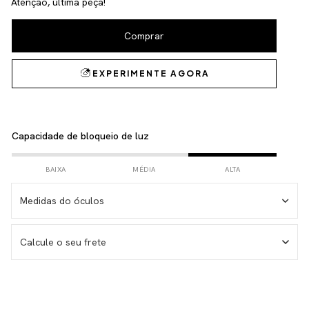
Atenção, última peça!
Capacidade de bloqueio de luz
BAIXA
MÉDIA
ALTA
Medidas do óculos
Medida da haste – 146 mm
Calcule o seu frete
Medida da lente – 53 mm
Medida do frontal total – 143 mm
Medida da altura total – 38 mm
Não sei meu CEP