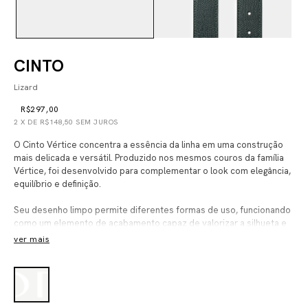
CINTO
Lizard
R$297,00
2
X DE
R$148,50
SEM JUROS
O Cinto Vértice concentra a essência da linha em uma construção
mais delicada e versátil. Produzido nos mesmos couros da família
Vértice, foi desenvolvido para complementar o look com elegância,
equilíbrio e definição.
Seu desenho limpo permite diferentes formas de uso, funcionando
como um elemento de acabamento capaz de valorizar a silhueta e
reforçar a identidade da composição.
ver mais
Confeccionado em couro 100% bovino de flor integral e finalizado
com metais selecionados, o Cinto Vértice foi pensado para
atravessar tendências e acompanhar diferentes momentos com
naturalidade.