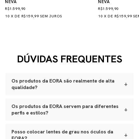
NEVA
NEVA
R$1.599,90
R$1.599,90
10
X
DE
R$159,99
SEM JUROS
10
X
DE
R$159,99
SE
DÚVIDAS FREQUENTES
Os produtos da EORA são realmente de alta
+
qualidade?
Sim. Todas as nossas peças são produzidas
artesanalmente em ateliês especializados.
Os produtos da EORA servem para diferentes
+
perfis e estilos?
Óculos:
acetato Mazzucchelli italiano, lentes ZEISS
com proteção UVA e UVB, adornos banhados a ouro
Sim. Nossos óculos se adaptam a variados formatos de
japonês e polimento manual.
rosto, e nossos leather goods possuem tamanhos
Posso colocar lentes de grau nos óculos da
Bolsas e leather goods:
couro natural selecionado,
+
versáteis, da bolsa de festa ao porta-joias de viagem.
estrutura reforçada e metais de alta qualidade.
EORA?