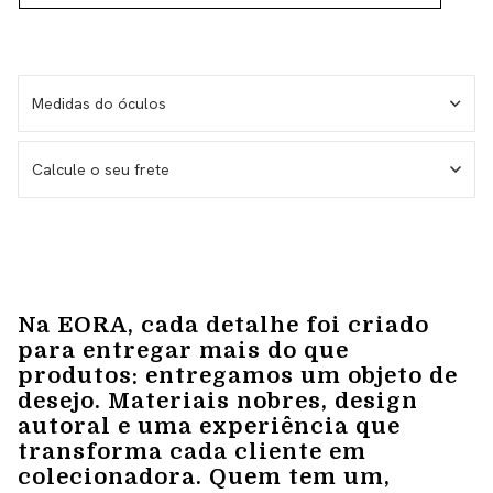
Medidas do óculos
Medida da haste – 149 mm
Calcule o seu frete
Medida da lente – 58 mm
Medida do frontal total – 145 mm
Medida da altura total – 52 mm
Não sei meu CEP
Na EORA, cada detalhe foi criado
para entregar mais do que
produtos: entregamos um objeto de
desejo. Materiais nobres, design
autoral e uma experiência que
transforma cada cliente em
colecionadora. Quem tem um,