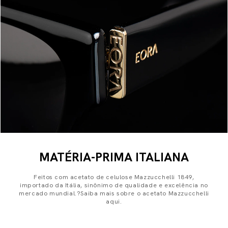
MATÉRIA-PRIMA ITALIANA
Feitos com acetato de celulose Mazzucchelli 1849,
importado da Itália, sinônimo de qualidade e excelência no
mercado mundial.?Saiba mais sobre o acetato Mazzucchelli
aqui.