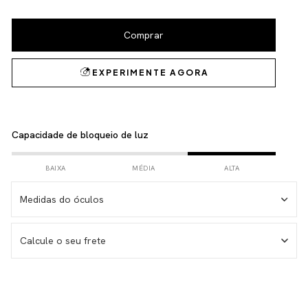
Capacidade de bloqueio de luz
BAIXA
MÉDIA
ALTA
Medidas do óculos
Medida da haste – 146 mm
Calcule o seu frete
Medida da lente – 53 mm
Medida do frontal total – 143 mm
Medida da altura total – 38 mm
Não sei meu CEP