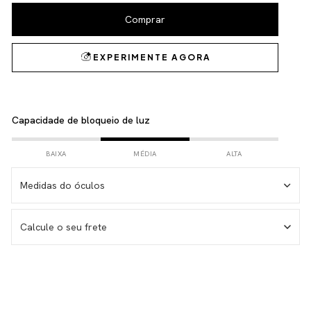
Capacidade de bloqueio de luz
BAIXA
MÉDIA
ALTA
Medidas do óculos
Medida da haste – 146 mm
Calcule o seu frete
Medida da lente – 53 mm
Medida do frontal total – 143 mm
Medida da altura total – 38 mm
Não sei meu CEP