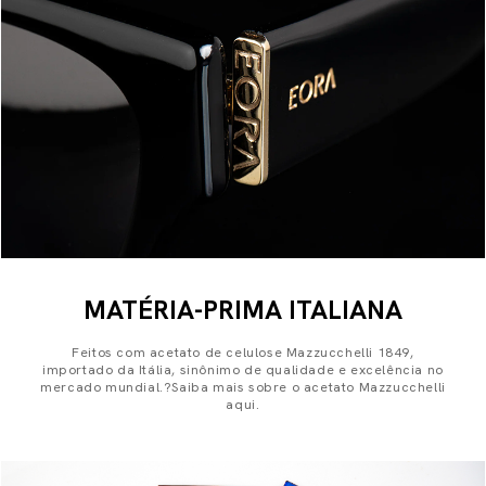
MATÉRIA-PRIMA ITALIANA
Feitos com acetato de celulose Mazzucchelli 1849,
importado da Itália, sinônimo de qualidade e excelência no
mercado mundial.?Saiba mais sobre o acetato Mazzucchelli
aqui.