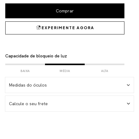
Capacidade de bloqueio de luz
BAIXA
MÉDIA
ALTA
Medidas do óculos
Medida da haste – 146 mm
Calcule o seu frete
Medida da lente – 53 mm
Medida do frontal total – 143 mm
Medida da altura total – 38 mm
Não sei meu CEP