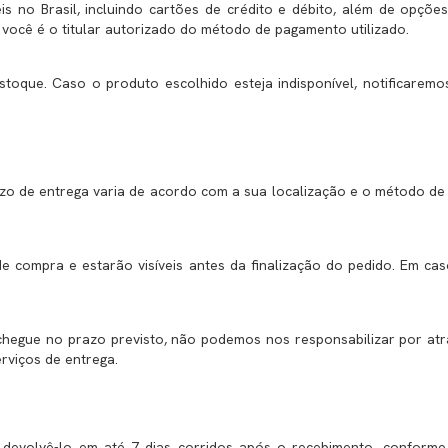
s no Brasil, incluindo cartões de crédito e débito, além de opçõ
 você é o titular autorizado do método de pagamento utilizado.
stoque. Caso o produto escolhido esteja indisponível, notificare
azo de entrega varia de acordo com a sua localização e o método de 
e compra e estarão visíveis antes da finalização do pedido. Em c
hegue no prazo previsto, não podemos nos responsabilizar por atra
viços de entrega.
á devolvê-lo em até 7 dias corridos após o recebimento, conforme