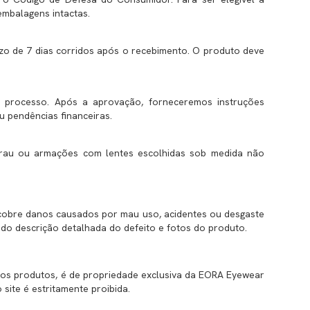
embalagens intactas.
razo de 7 dias corridos após o recebimento. O produto deve
 processo. Após a aprovação, forneceremos instruções
u pendências financeiras.
 grau ou armações com lentes escolhidas sob medida não
o cobre danos causados por mau uso, acidentes ou desgaste
ndo descrição detalhada do defeito e fotos do produto.
n dos produtos, é de propriedade exclusiva da EORA Eyewear
 site é estritamente proibida.