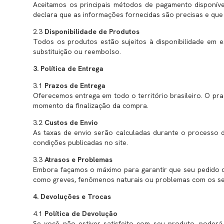
Aceitamos os principais métodos de pagamento disponívei
declara que as informações fornecidas são precisas e que
2.3
Disponibilidade de Produtos
Todos os produtos estão sujeitos à disponibilidade em e
substituição ou reembolso.
3. Política de Entrega
3.1
Prazos de Entrega
Oferecemos entrega em todo o território brasileiro. O pr
momento da finalização da compra.
3.2
Custos de Envio
As taxas de envio serão calculadas durante o processo d
condições publicadas no site.
3.3
Atrasos e Problemas
Embora façamos o máximo para garantir que seu pedido c
como greves, fenômenos naturais ou problemas com os ser
4. Devoluções e Trocas
4.1
Política de Devolução
Se você não estiver satisfeito com seu produto, poder