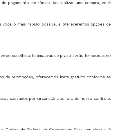
es de pagamento eletrônico. Ao realizar uma compra, você
mos você o mais rápido possível e ofereceremos opções de
envio escolhido. Estimativas de prazo serão fornecidas no
asos de promoções, oferecemos frete gratuito conforme as
sos causados por circunstâncias fora de nosso controle,
 o Código de Defesa do Consumidor. Para ser elegível à