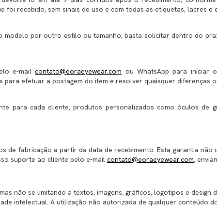
foi recebido, sem sinais de uso e com todas as etiquetas, lacres e 
 o modelo por outro estilo ou tamanho, basta solicitar dentro do p
elo e-mail
contato@eoraeyewear.com
ou WhatsApp para iniciar o
s para efetuar a postagem do item e resolver quaisquer diferenças o
mente para cada cliente, produtos personalizados como óculos de
os de fabricação a partir da data de recebimento. Esta garantia nã
sso suporte ao cliente pelo e-mail
contato@eoraeyewear.com
, envia
 mas não se limitando a textos, imagens, gráficos, logotipos e desig
dade intelectual. A utilização não autorizada de qualquer conteúdo do