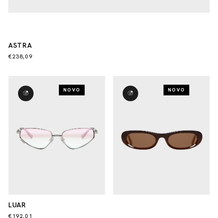
ASTRA
€238,09
NOVO
NOVO
LUAR
€192,01