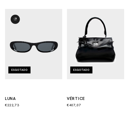
ESGOTADO
ESGOTADO
LUNA
VÉRTICE
€222,73
€407,07