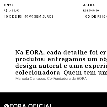
ONYX
ASTRA
R$1.499,90
R$1.549,90
10
X
DE
R$149,99
SEM JUROS
10
X
DE
R$154
Na EORA, cada detalhe foi c
produtos: entregamos um obj
design autoral e uma experi
colecionadora. Quem tem um
Marcela Carrasco, Co-Fundadora da EORA
@EORA.OFICIAL