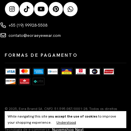
+55 (19) 99928-5508
contato@eoraeyewear.com
FORMAS DE PAGAMENTO
© 2025, Eora Brand SA. CNPJ: 51.595.087/0001-28. Todos os direitos
reservados.
While navigating this site
you accept the use of cookies
to improve
Rua Líbero Badaró, 101, Segundo Andar, Centro Histórico de São Paulo,
your shopping experience.
Understood
Cep 01011-100
Nuvemshop Next
Tecnologia de e-commerce