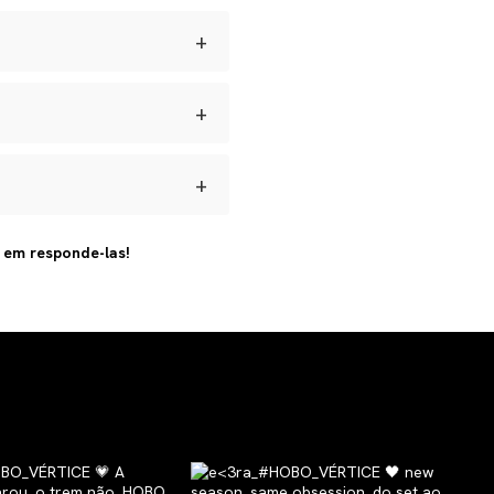
 umidade e manter seus
+
dadas longe de perfumes e
s para defeitos de
ar.
+
brir a reversa, acompanhar o
+
 artesanal e com materiais
s em responde-las!