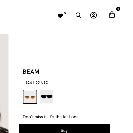
0
0
BEAM
$261.05 USD
Don´t miss it, it´s the last one!