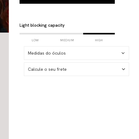
Light blocking capacity
LOW
MEDIUM
HIGH
Medidas do óculos
Calcule o seu frete
I don't know my zipcode