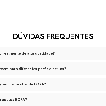
DÚVIDAS FREQUENTES
 realmente de alta qualidade?
são produzidas artesanalmente em ateliês especializados.
em para diferentes perfis e estilos?
lli italiano, lentes ZEISS com proteção UVA e UVB, adornos banhad
am a variados formatos de rosto, e nossos leather goods possuem t
ouro natural selecionado, estrutura reforçada e metais de alta quali
agem. Tudo é pensado para integrar funcionalidade real, elegância e lo
o premium, banho antialérgico e design exclusivo.
 grau nos óculos da EORA?
s em várias etapas, garantindo durabilidade, estética e conforto.
 aceitam lentes de grau, inclusive multifocais. Basta nos contatar 
ara aplicação das lentes sem alterar o design original.
produtos EORA?