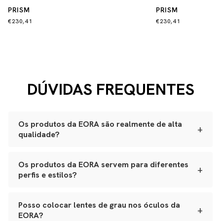
PRISM
PRISM
€230,41
€230,41
DÚVIDAS FREQUENTES
Os produtos da EORA são realmente de alta
+
qualidade?
Sim. Todas as nossas peças são produzidas
artesanalmente em ateliês especializados.
Os produtos da EORA servem para diferentes
+
perfis e estilos?
Óculos:
acetato Mazzucchelli italiano, lentes ZEISS
com proteção UVA e UVB, adornos banhados a ouro
Sim. Nossos óculos se adaptam a variados formatos de
japonês e polimento manual.
rosto, e nossos leather goods possuem tamanhos
Posso colocar lentes de grau nos óculos da
Bolsas e leather goods:
couro natural selecionado,
+
versáteis, da bolsa de festa ao porta-joias de viagem.
estrutura reforçada e metais de alta qualidade.
EORA?