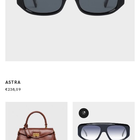
ASTRA
€238,09