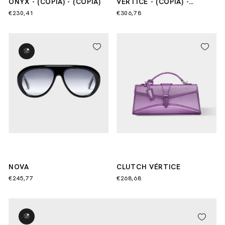
ONYX - (CÓPIA) - (CÓPIA)
VÉRTICE - (CÓPIA) -
(CÓPIA) - (CÓPIA)
€230,41
€306,78
NOVA
CLUTCH VÉRTICE
€245,77
€268,68