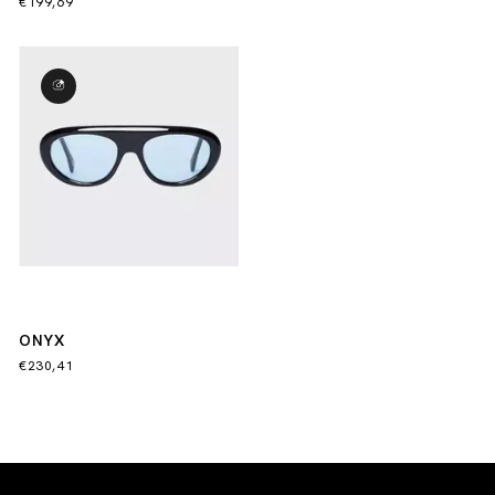
€199,69
ONYX
€230,41