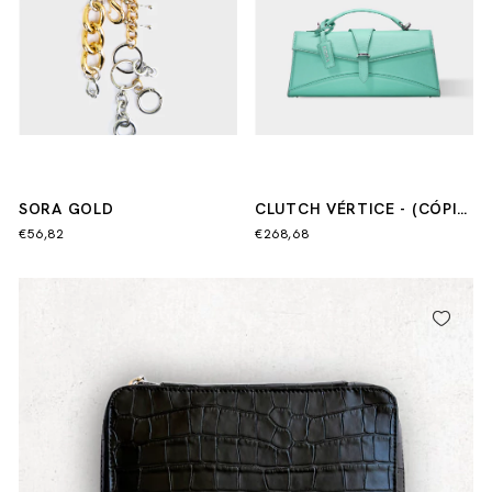
SORA GOLD
CLUTCH VÉRTICE - (CÓPIA)
- (CÓPIA)
€56,82
€268,68