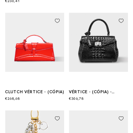
€230,41
CLUTCH VÉRTICE - (CÓPIA)
VÉRTICE - (CÓPIA) -
(CÓPIA) - (CÓPIA) - (CÓPIA)
€268,68
€306,78