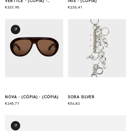
VÉRTICE - (CÓPIA) -
IRIS - (CÓPIA)
(CÓPIA) - (CÓPIA) - (CÓPIA)
€337,95
€230,41
- (CÓPIA) - (CÓPIA)
NOVA - (CÓPIA) - (CÓPIA)
SORA SILVER
€245,77
€56,82