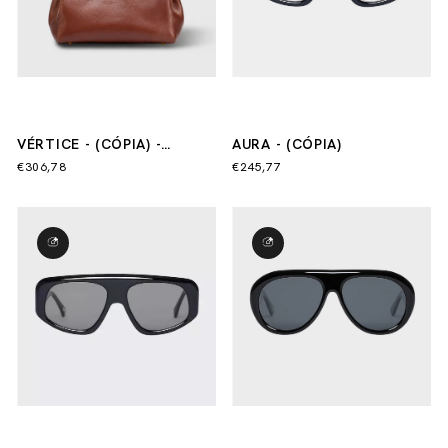
VÉRTICE - (CÓPIA) -
AURA - (CÓPIA)
(CÓPIA) - (CÓPIA) - (CÓPIA)
€306,78
€245,77
- (CÓPIA)