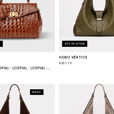
K
OUT OF STOCK
HOBO VÉRTICE
€351,79
PIA) - (CÓPIA) - (CÓPIA) -
PIA)
NOVO