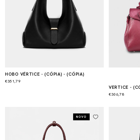
HOBO VÉRTICE - (CÓPIA) - (CÓPIA)
€351,79
VERTICE - (CÓ
(CÓPIA) - (CÓ
€306,78
NOVO