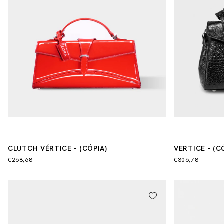
CLUTCH VÉRTICE - (CÓPIA)
VERTICE - (CÓ
(CÓPIA)
€268,68
€306,78