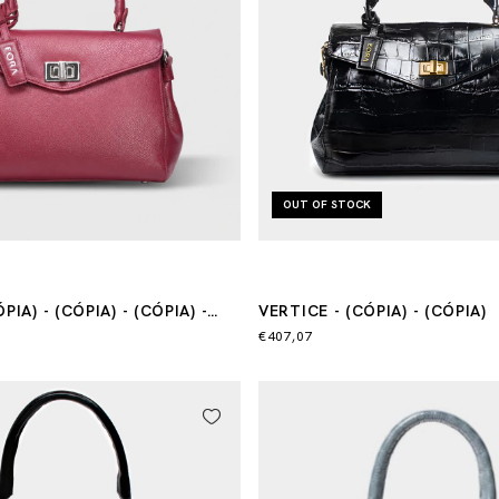
OUT OF STOCK
PIA) - (CÓPIA) - (CÓPIA) -
VERTICE - (CÓPIA) - (CÓPIA)
PIA) - (CÓPIA)
€407,07