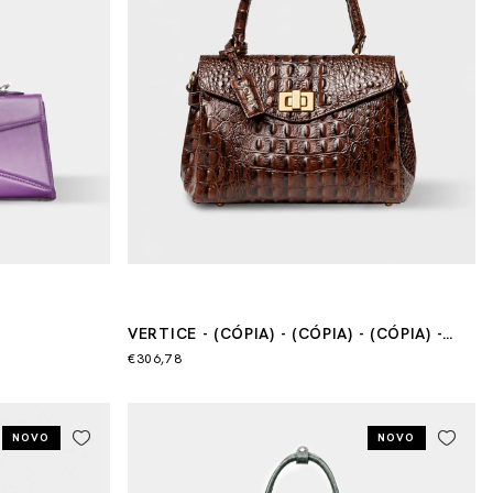
VERTICE - (CÓPIA) - (CÓPIA) - (CÓPIA) -
(CÓPIA)
€306,78
NOVO
NOVO