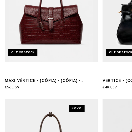
OUT OF STOCK
OUT OF STOC
MAXI VÉRTICE - (CÓPIA) - (CÓPIA) -
VERTICE - (C
(CÓPIA) - (CÓPIA) - (CÓPIA) - (CÓPIA)
€560,69
€407,07
NOVO