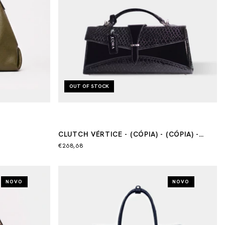
OUT OF STOCK
CLUTCH VÉRTICE - (CÓPIA) - (CÓPIA) -
(CÓPIA)
€268,68
NOVO
NOVO