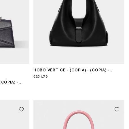
HOBO VÉRTICE - (CÓPIA) - (CÓPIA) -
(CÓPIA)
€351,79
(CÓPIA) -