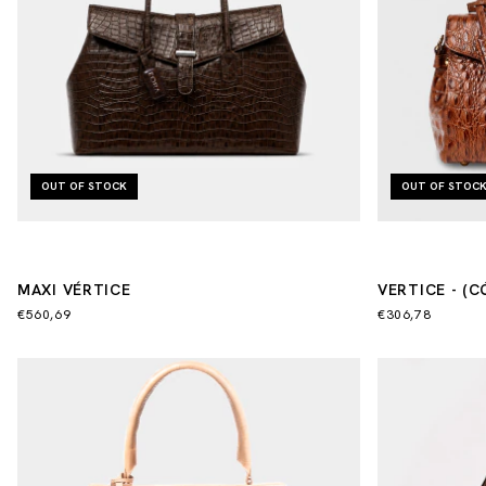
OUT OF STOCK
OUT OF STOC
MAXI VÉRTICE
VERTICE - (CÓ
(CÓPIA) - (CÓ
€560,69
€306,78