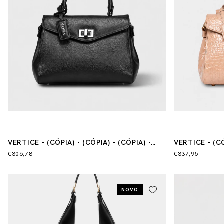
VERTICE - (CÓPIA) - (CÓPIA) - (CÓPIA) -
VERTICE - (CÓ
(CÓPIA)
(CÓPIA) - (CÓ
€306,78
€337,95
NOVO