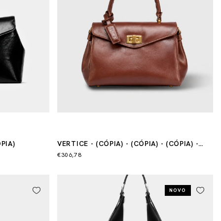
PIA)
VERTICE - (CÓPIA) - (CÓPIA) - (CÓPIA) -
(CÓPIA) - (CÓPIA)
€306,78
NOVO