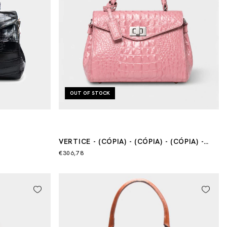
OUT OF STOCK
VERTICE - (CÓPIA) - (CÓPIA) - (CÓPIA) -
(CÓPIA) - (CÓPIA) - (CÓPIA) - (CÓPIA)
€306,78