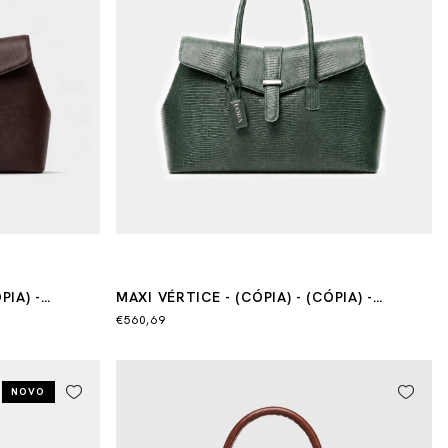
PIA) -
MAXI VÉRTICE - (CÓPIA) - (CÓPIA) -
(CÓPIA)
€560,69
NOVO