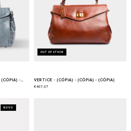
OUT OF STOCK
 (CÓPIA) -
VERTICE - (CÓPIA) - (CÓPIA) - (CÓPIA)
(CÓPIA) -
€407,07
NOVO