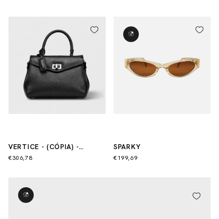
- (CÓPIA)
VERTICE - (CÓPIA) -
SPARKY
(CÓPIA) - (CÓPIA) - (CÓPIA)
€306,78
€199,69