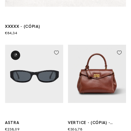
XXXXX - (CÓPIA)
€84,34
ASTRA
VERTICE - (CÓPIA) -
(CÓPIA) - (CÓPIA) - (CÓPIA)
€238,09
€306,78