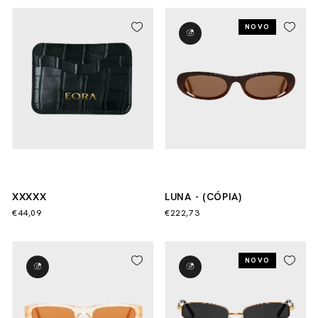
NOVO
XXXXX
LUNA - (CÓPIA)
€44,09
€222,73
NOVO