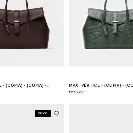
- (CÓPIA) - (CÓPIA) -
MAXI VÉRTICE - (CÓPIA) - (CÓ
PIA)
(CÓPIA)
€560,69
NOVO