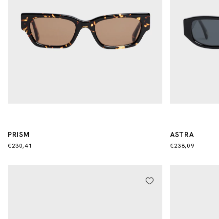
PRISM
ASTRA
€230,41
€238,09