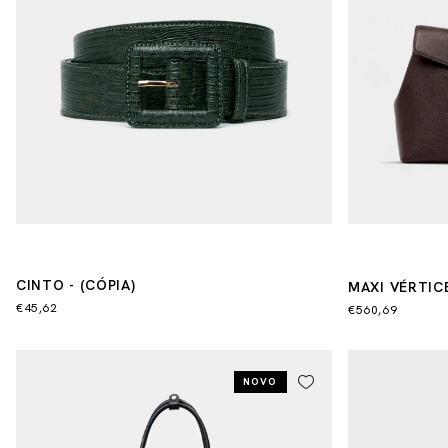
CINTO - (CÓPIA)
MAXI VÉRTICE 
(CÓPIA) - (CÓ
€45,62
€560,69
NOVO