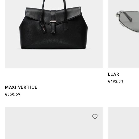
LUAR
€192,01
MAXI VÉRTICE
€560,69