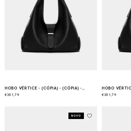
HOBO VÉRTICE - (CÓPIA) - (CÓPIA) -
HOBO VÉRTICE
(CÓPIA)
€351,79
€351,79
NOVO