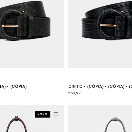
A) - (CÓPIA)
CINTO - (CÓPIA) - (CÓPIA) - (
(CÓPIA) - (CÓPIA)
€60,99
NOVO