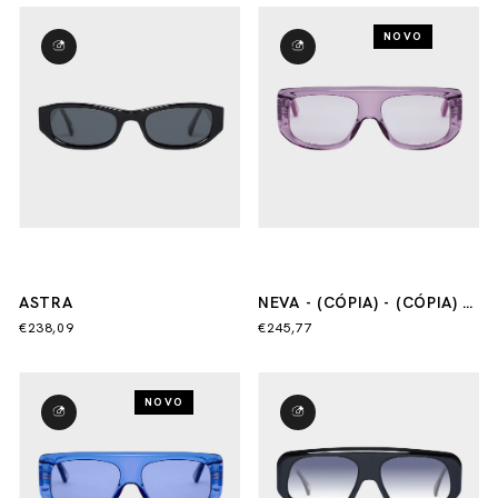
NOVO
ASTRA
NEVA - (CÓPIA) - (CÓPIA) -
(CÓPIA) - (CÓPIA) - (CÓPIA)
€238,09
€245,77
NOVO