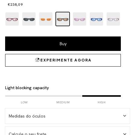
€238,09
Light blocking capacity
LOW
MEDIUM
HIGH
Medidas do óculos
Calcule o seu frete