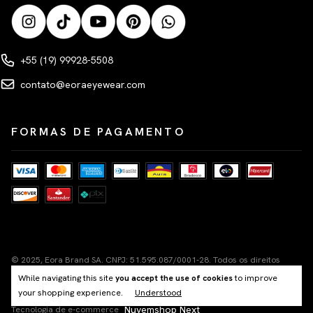
+55 (19) 99928-5508
contato@eoraeyewear.com
FORMAS DE PAGAMENTO
© 2025, Eora Brand SA. CNPJ: 51.595.087/0001-28. Todos os direitos
reservados.
While navigating this site
you accept the use of cookies
to improve
Rua Líbero Badaró, 101, Segundo Andar, Centro Histórico de São Paulo,
your shopping experience.
Understood
Cep 01011-100
Nuvemshop Next
Tecnologia de e-commerce