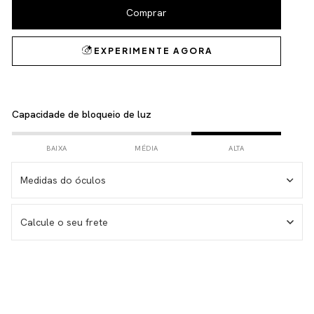
Capacidade de bloqueio de luz
BAIXA
MÉDIA
ALTA
Medidas do óculos
Medida da haste – 146 mm
Calcule o seu frete
Medida da lente – 53 mm
Medida do frontal total – 143 mm
Medida da altura total – 38 mm
Não sei meu CEP