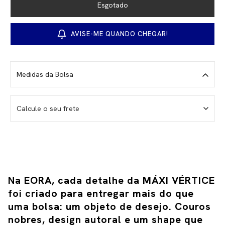
contexto.
Materiais
Couro 100% bovino de flor integral. Forro em tecido alfaiataria de
AVISE-ME QUANDO CHEGAR!
alta qualidade. Metais banhados com verniz italiano e zíperes YKK.
Puxador personalizado EORA.
Interior
Medidas da Bolsa
Compartimento para notebook de até 17 polegadas, porta-chaves,
porta-cartão imbutido e porta EORA.
Exterior
Calcule o seu frete
Fecho de tampa central com imã de pressão e acabamento
metálico. Expansores laterais que permitem ajustar o tamanho da
→
bolsa. Tag EORA costurada à mão.
Não sei meu CEP
Alças
Alça dupla reforçada para maior sustentação. Alça transversal
removível com regulagem de até 90 cm.
Na EORA, cada detalhe da MÁXI VÉRTICE 
foi criado para entregar mais do que 
uma bolsa: um objeto de desejo.
Couros 
nobres, design autoral e um shape que 