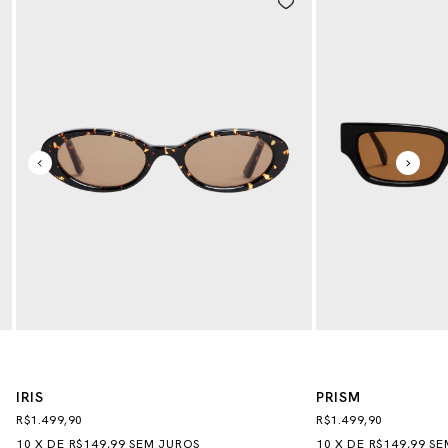
IRIS
PRISM
R$1.499,90
R$1.499,90
10
X
DE
R$149,99
SEM JUROS
10
X
DE
R$149,99
SE