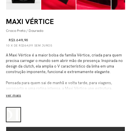
MAXI VÉRTICE
Croco Preto / Dourado
R$3.649,90
10
X DE
R$364,99
SEM JUROS
A Maxi Vértice é a maior bolsa da família Vértice, criada para quem
precisa carregar o mundo sem abrir mão de presença. Inspirada no
design da clutch, ela amplia o V característico da linha em uma
construção imponente, funcional e extremamente elegante.
Pensada para quem sai de manhã e volta tarde, para viagens,
aeroporto e uma rotina intensa, a Maxi Vértice une estrutura,
capacidade e acabamento preciso em uma peça de alto impacto.
ver mais
Conta com duas alças longas para uso no braço ou ombro, alça
transversal ajustável e removível, compartimento para notebook,
porta-chaves, porta-cartão e porta EORA.
Finalizada com 5 pesinhos de sustentação na base inferior e
detalhes cuidadosamente construídos, ela traduz a ideia de uma
bolsa grande que continua chic, poderosa e desejável em qualquer