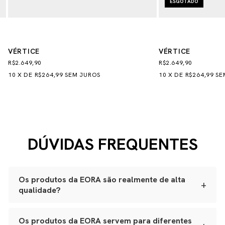
ESGOTADO
VÉRTICE
VÉRTICE
R$2.649,90
R$2.649,90
10
X
DE
R$264,99
SEM JUROS
10
X
DE
R$264,99
SE
DÚVIDAS FREQUENTES
Os produtos da EORA são realmente de alta
+
qualidade?
Sim. Todas as nossas peças são produzidas
artesanalmente em ateliês especializados.
Os produtos da EORA servem para diferentes