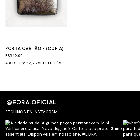
PORTA CARTÃO - (CÓPIA) -
(CÓPIA)
R$549,00
4
X
DE
R$137,25
SIN INTERÉS
@EORA.OFICIAL
SEGUINOS EN INSTAGRAM