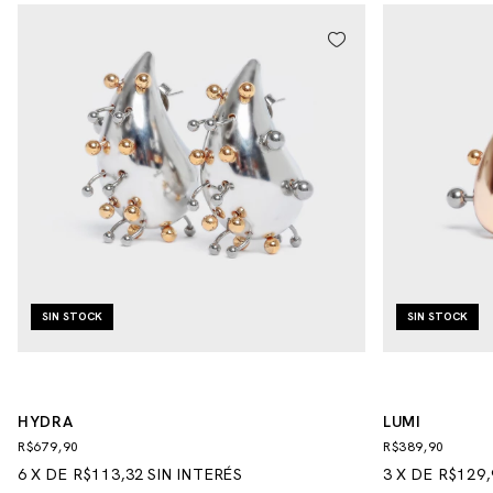
SIN STOCK
SIN STOCK
HYDRA
LUMI
R$679,90
R$389,90
6
X
DE
R$113,32
SIN INTERÉS
3
X
DE
R$129,