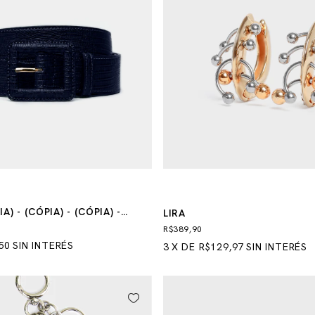
A) - (CÓPIA) - (CÓPIA) -
LIRA
PIA)
R$389,90
50
SIN INTERÉS
3
X
DE
R$129,97
SIN INTERÉS