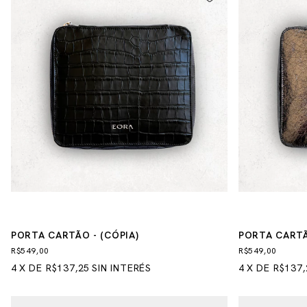
PORTA CARTÃO - (CÓPIA)
PORTA CARTÃO
R$549,00
R$549,00
4
X
DE
R$137,25
SIN INTERÉS
4
X
DE
R$137,