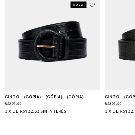
NOVO
CINTO - (CÓPIA) - (CÓPIA) - (CÓPIA) -
CINTO - (CÓPI
(CÓPIA) - (CÓPIA)
R$397,00
R$397,00
3
X
DE
R$132,33
SIN INTERÉS
3
X
DE
R$132,