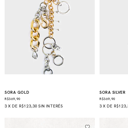
SORA GOLD
SORA SILVER
R$369,90
R$369,90
3
X
DE
R$123,30
SIN INTERÉS
3
X
DE
R$123,