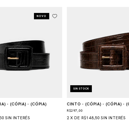
NOVO
SIN STOCK
A) - (CÓPIA) - (CÓPIA)
CINTO - (CÓPIA) - (CÓPIA) - (
(CÓPIA)
R$297,00
50
SIN INTERÉS
2
X
DE
R$148,50
SIN INTERÉS