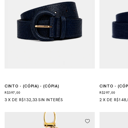
CINTO - (CÓPIA) - (CÓPIA)
CINTO - (CÓPI
(CÓPIA) - (CÓ
R$397,00
R$297,00
3
X
DE
R$132,33
SIN INTERÉS
2
X
DE
R$148,